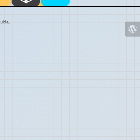
uida.