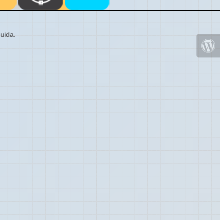
uida.