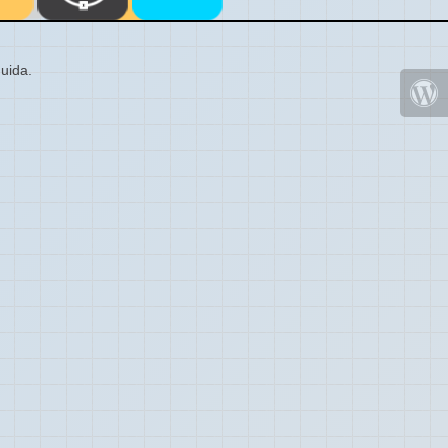
uida.