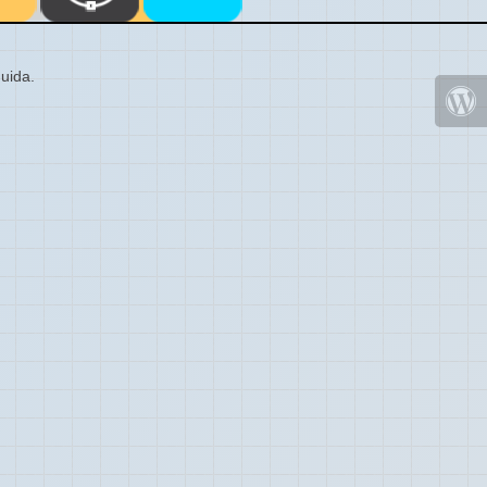
uida.